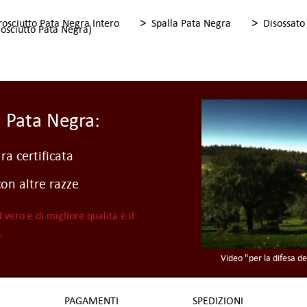
>
>
rosciutto Pata Negra Intero
Spalla Pata Negra
Disossato
Prosciutto Pata Negra)
i Pata Negra:
ra certificata
con altre razze
l vero e di migliore qualità è il
.
Video "per la difesa de
PAGAMENTI
SPEDIZIONI