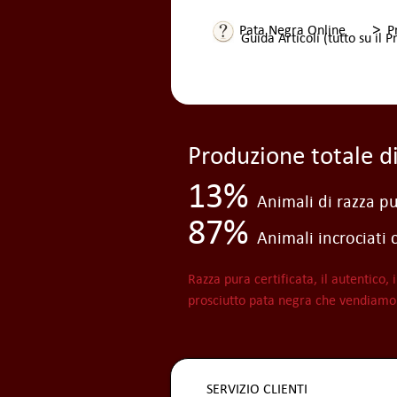
>
Pata Negra Online
P
Guida Articoli (tutto su il 
Produzione totale d
13%
Animali di razza pu
87%
Animali incrociati 
Razza pura certificata, il autentico, i
prosciutto pata negra che vendiamo
SERVIZIO CLIENTI