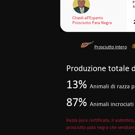
P
3
Chiedi all'Esperto
Prosciutto Pata Negra
Prosciutto Intero
Produzione totale d
13%
Animali di razza p
87%
Animali incrociati
Razza pura certificata, il autentico, 
prosciutto pata negra che vendiam