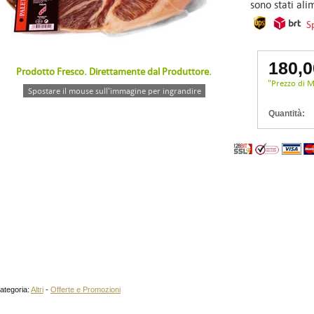
sono stati ali
S
180,
Prodotto Fresco. Direttamente dal Produttore.
"Prezzo di 
Spostare il mouse sull'immagine per ingrandire
Quantità:
ategoria:
Altri
-
Offerte e Promozioni