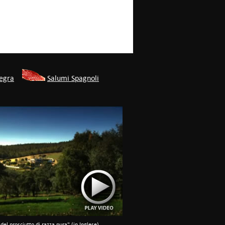
Negra
Salumi Spagnoli
del prosciutto di razza pura" (in Inglese)