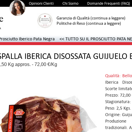
99%
384
Opinioni Clienti
Chi Siamo
Domande Frequenti (FAQ)
Garanzia di Qualità (continua a leggere)
Politiche di Reso (continua a leggere)
rosciutto Iberico Pata Negra
<< TUTTO SU IL PROSCIUTTO PATA NE
SPALLA IBERICA DISOSSATA GUIJUELO 
,50 Kg appros. - 72,00 €/Kg
Qualità: Bell
Iberica Diso
Scorte limitat
Prezzo: 72,00 
Stagionatura:
Peso: 2,5 Kgs.
Origine: Guiju
Produzione
tradizionali. A