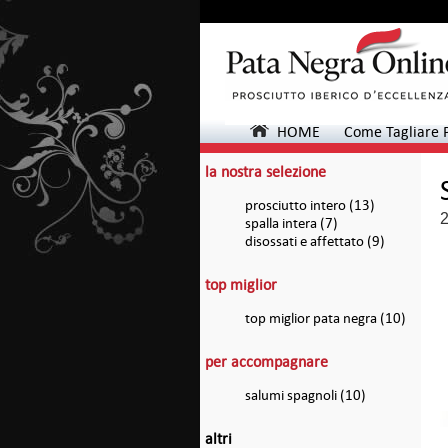
HOME
Come Tagliare P
la nostra selezione
prosciutto intero (13)
2
spalla intera (7)
disossati e affettato (9)
top miglior
top miglior pata negra (10)
per accompagnare
salumi spagnoli (10)
altri