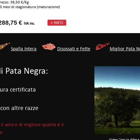
rezzo: 38,50 €/Kg
0 mesi di stagionatura (maturazione)
288,75 €
IVA inc.
Spalla Intera
Disossati e Fette
Miglior Pata 
i Pata Negra:
ura certificata
 con altre razze
il vero e di migliore qualità è il
o.
Video "per la difesa 