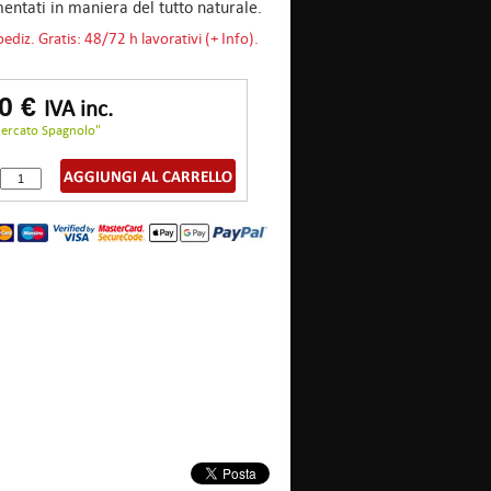
mentati in maniera del tutto naturale.
pediz. Gratis: 48/72 h lavorativi (+ Info).
00 €
IVA inc.
Mercato Spagnolo"