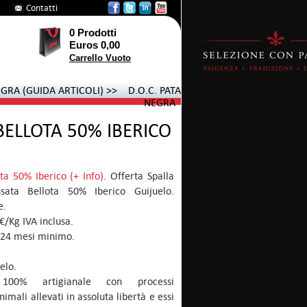
Contatti
0 Prodotti
Euros 0,00
Carrello Vuoto
GRA (GUIDA ARTICOLI) >>
D.O.C. PATA
NEGRA
BELLOTA 50% IBERICO
ota 50% Iberico (+ Info)
. Offerta Spalla
ssata Bellota 50% Iberico Guijuelo.
e.
€/Kg IVA inclusa.
 24 mesi minimo.
elo.
 100% artigianale con processi
nimali allevati in assoluta libertà e essi